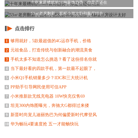
十年来最糟糕的10种装饰趋势，你是否还在
53㎡老房翻新，面积小把次卧和客厅结合，
点击排行
够用就好，5款最超值的4G运存手机，价格
1
元祖食品，打造传统与创新融合的潮流美食
2
手机太多不知道怎么挑选？看了这份排名你就
3
当下最好看的四款手机，第一款最不起眼了，
4
小米Q1手机销量多少？IDC和三大统计机
5
PP助手引导网民使用可信APP
6
小米推新款无线充电器 10W快充仅售69
7
坦克300内饰图曝光，奔驰大G都得过来搂
8
新晋时尚宠儿迪丽热巴为何偏爱新时代摩登风
9
华为畅玩4要速度抢 五一才能畅快玩
10