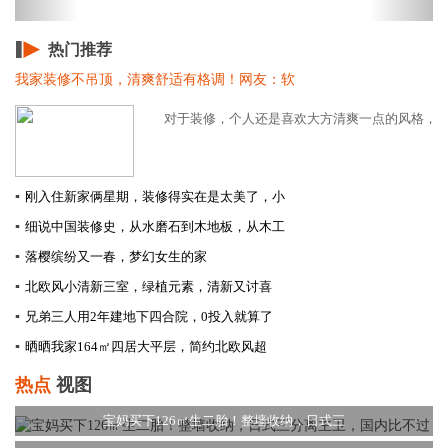
热门推荐
我家装修不吊顶，清爽舒适有格调！网友：软
对于装修，个人还是喜欢大方清爽一点的风格，按照
▪
刚入住新家俩星期，装修得实在是太美了，小
▪
细说中国装修史，从水磨石到木地板，从木工
▪
落樱缤纷又一春，梦幻女生的家
▪
北欧风小清新三室，绿植元素，清新又讨喜
▪
兄弟三人用2年建地下四合院，0投入就算了
▪
晒晒我家164㎡四居大平层，简约北欧风超
热点
视图
宝妈买下126㎡生二胎！整墙收纳，日式三