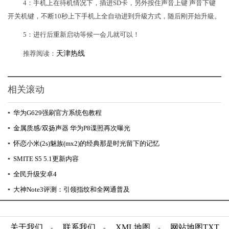
4：手机上在待机情况下，插进SD卡，另外按住声音上键 声音下键
开关机键，不断10秒上下手机上全自动进到升級方式，随后刚开始升級。
5：进行后重新启动等候一会儿就可以！
推荐阅读：
天津热线
相关滚动
▪
华为G629强刷官方系统包教程
▪
金属质感/双扬声器 华为P8谍照再次曝光
▪
怀恋小米(2s)魅族(mx2)的经典那是时光留下的记忆
▪
SMITE S5 5.1更新内容
▪
全民升级安卓4
▪
大神Note3评测：引领指纹和全网通普及
关于我们
联系我们
XML地图
网站地图
TXT
-
-
-