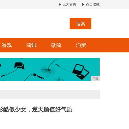
设为首页
点击收藏
搜索
游戏
商讯
微商
消费
广告
衫酷似少女，逆天颜值好气质