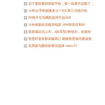
当下最好看的四款手机，第一款最不起眼了，
4
小米Q1手机销量多少？IDC和三大统计机
5
PP助手引导网民使用可信APP
6
小米推新款无线充电器 10W快充仅售69
7
新君威正式上市，4款车型2种动力，全新按
8
智慧杆迎来新基建风口 赋能智慧城市建设推
9
实用派与颜控的最佳选择 nubia Z1
10