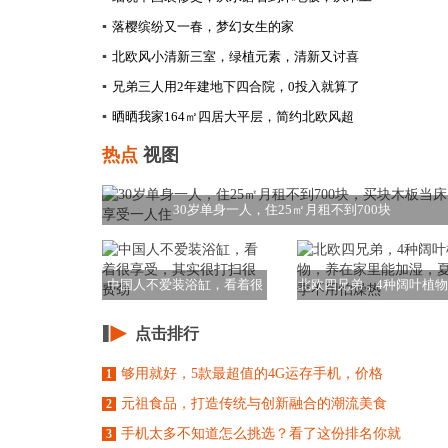
▪
落樱缤纷又一春，梦幻女生的家
▪
北欧风小清新三室，绿植元素，清新又讨喜
▪
兄弟三人用2年建地下四合院，0投入就算了
▪
晒晒我家164㎡四居大平层，简约北欧风超
热点
视图
30岁单身一人，住25㎡月租不到700块
中国人不爱装浴缸，看着很
北欧四兄弟，4种阔叶植
享受，其实很打扫
养在家里能加湿
点击排行
够用就好，5款最超值的4G运存手机，价格
1
元祖食品，打造传统与创新融合的潮流美食
2
手机太多不知道怎么挑选？看了这份排名你就
3