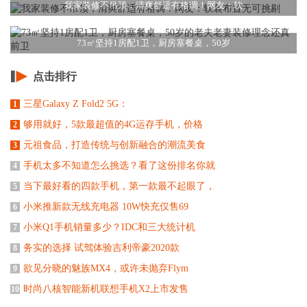
我家装修不吊顶，清爽舒适有格调！网友：软
73㎡坚持1房配1卫，厨房塞餐桌，50岁
点击排行
三星Galaxy Z Fold2 5G：
1
够用就好，5款最超值的4G运存手机，价格
2
元祖食品，打造传统与创新融合的潮流美食
3
手机太多不知道怎么挑选？看了这份排名你就
4
当下最好看的四款手机，第一款最不起眼了，
5
小米推新款无线充电器 10W快充仅售69
6
小米Q1手机销量多少？IDC和三大统计机
7
务实的选择 试驾体验吉利帝豪2020款
8
欲见分晓的魅族MX4，或许未抛弃Flym
9
时尚八核智能新机联想手机X2上市发售
10