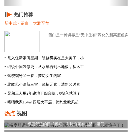
热门推荐
新中式 · 留白，大雅至简
留白是一种境界是“无中生有”深化的新高度虚实相生
▪
刚入住新家俩星期，装修得实在是太美了，小
▪
细说中国装修史，从水磨石到木地板，从木工
▪
落樱缤纷又一春，梦幻女生的家
▪
北欧风小清新三室，绿植元素，清新又讨喜
▪
兄弟三人用2年建地下四合院，0投入就算了
▪
晒晒我家164㎡四居大平层，简约北欧风超
热点
视图
极度舒适的日式暖宅，有诗有画有生活，进门