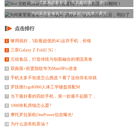
56㎡北欧风清新舒适，玄关装玻璃门，进门
为何家里装修装不出“样板间”的效果？看完
点击排行
够用就好，5款最超值的4G运存手机，价格
1
三星Galaxy Z Fold2 5G：
2
元祖食品，打造传统与创新融合的潮流美食
3
双曲面+前置指纹华为Mate9Pro首发
4
手机太多不知道怎么挑选？看了这份排名你就
5
罗技推ErgoK860人体工学键盘搭配M
6
当下最好看的四款手机，第一款最不起眼了，
7
1000块私房钱怎么耍?
8
摩托罗拉新机OnePower信息曝光!
9
为什么选有机茶油？
10