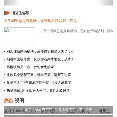
热门推荐
卫生间里总是有臭味，试试这几种盆栽，它是
卫生间里总是臭烘烘的，还在使用清洁剂、除味剂吗
▪
刚入住新家俩星期，装修得实在是太美了，小
▪
细说中国装修史，从水磨石到木地板，从木工
▪
落樱缤纷又一春，梦幻女生的家
▪
北欧风小清新三室，绿植元素，清新又讨喜
▪
兄弟三人用2年建地下四合院，0投入就算了
▪
晒晒我家164㎡四居大平层，简约北欧风超
热点
视图
花了半年终于完工，装修太漂亮了，卫生间安