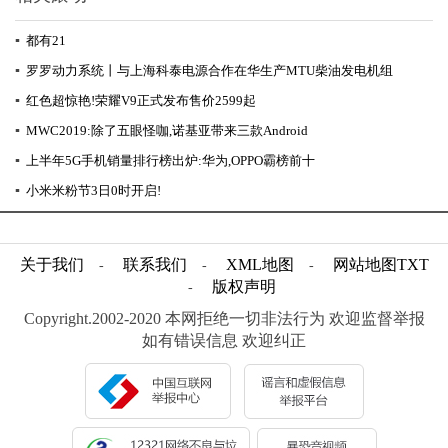
▪
都有21
▪
罗罗动力系统丨与上海科泰电源合作在华生产MTU柴油发电机组
▪
红色超惊艳!荣耀V9正式发布售价2599起
▪
MWC2019:除了五眼怪咖,诺基亚带来三款Android
▪
上半年5G手机销量排行榜出炉:华为,OPPO霸榜前十
▪
小米米粉节3日0时开启!
关于我们
联系我们
XML地图
网站地图
TXT
-
-
-
版权声明
-
Copyright.2002-2020 本网拒绝一切非法行为 欢迎监督举报
如有错误信息 欢迎纠正