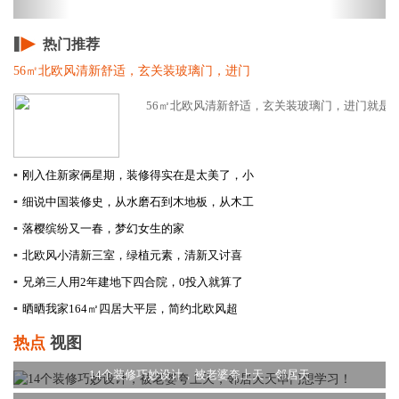
热门推荐
56㎡北欧风清新舒适，玄关装玻璃门，进门
56㎡北欧风清新舒适，玄关装玻璃门，进门就是小
▪
刚入住新家俩星期，装修得实在是太美了，小
▪
细说中国装修史，从水磨石到木地板，从木工
▪
落樱缤纷又一春，梦幻女生的家
▪
北欧风小清新三室，绿植元素，清新又讨喜
▪
兄弟三人用2年建地下四合院，0投入就算了
▪
晒晒我家164㎡四居大平层，简约北欧风超
热点
视图
14个装修巧妙设计，被老婆夸上天，邻居天