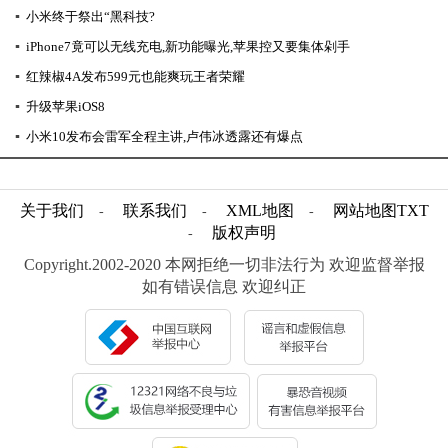
▪
小米终于祭出“黑科技?
▪
iPhone7竟可以无线充电,新功能曝光,苹果控又要集体剁手
▪
红辣椒4A发布599元也能爽玩王者荣耀
▪
升级苹果iOS8
▪
小米10发布会雷军全程主讲,卢伟冰透露还有爆点
关于我们
联系我们
XML地图
网站地图
TXT
-
-
-
版权声明
-
Copyright.2002-2020 本网拒绝一切非法行为 欢迎监督举报
如有错误信息 欢迎纠正