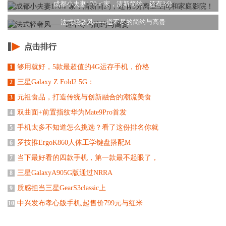
成都小夫妻170㎡家，清新简约，还有3分
法式轻奢风——道不尽的简约与高贵
点击排行
够用就好，5款最超值的4G运存手机，价格
1
三星Galaxy Z Fold2 5G：
2
元祖食品，打造传统与创新融合的潮流美食
3
双曲面+前置指纹华为Mate9Pro首发
4
手机太多不知道怎么挑选？看了这份排名你就
5
罗技推ErgoK860人体工学键盘搭配M
6
当下最好看的四款手机，第一款最不起眼了，
7
三星GalaxyA905G版通过NRRA
8
质感担当三星GearS3classic上
9
中兴发布孝心版手机,起售价799元与红米
10