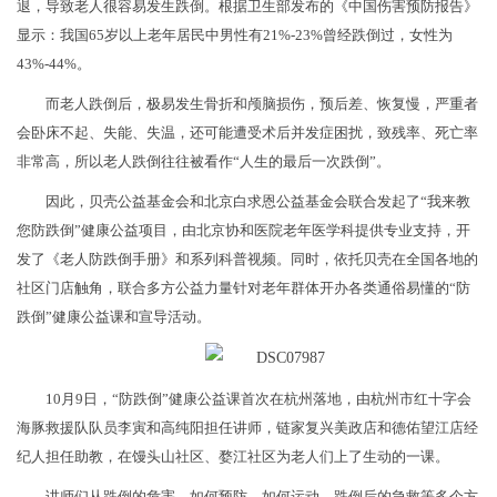
退，导致老人很容易发生跌倒。根据卫生部发布的《中国伤害预防报告》
显示：我国65岁以上老年居民中男性有21%-23%曾经跌倒过，女性为
43%-44%。
而老人跌倒后，极易发生骨折和颅脑损伤，预后差、恢复慢，严重者
会卧床不起、失能、失温，还可能遭受术后并发症困扰，致残率、死亡率
非常高，所以老人跌倒往往被看作“人生的最后一次跌倒”。
因此，贝壳公益基金会和北京白求恩公益基金会联合发起了“我来教
您防跌倒”健康公益项目，由北京协和医院老年医学科提供专业支持，开
发了《老人防跌倒手册》和系列科普视频。同时，依托贝壳在全国各地的
社区门店触角，联合多方公益力量针对老年群体开办各类通俗易懂的“防
跌倒”健康公益课和宣导活动。
10月9日，“防跌倒”健康公益课首次在杭州落地，由杭州市红十字会
海豚救援队队员李寅和高纯阳担任讲师，链家复兴美政店和德佑望江店经
纪人担任助教，在馒头山社区、婺江社区为老人们上了生动的一课。
讲师们从跌倒的危害、如何预防、如何运动、跌倒后的急救等多个方