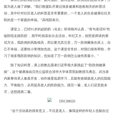
面为老人做了讲解。“我们救援队开展过很多健康和急救相关的科普活
动，其中针对社区老人的科普是非常重要的，一个老人的生命健康往往关
联的是一个家庭的幸福。”高纯阳表示。
课堂上，已经91岁的赵奶奶（化名）听得格外认真，“有句老话叫‘吃
饭防噎走路防跌’，我平时就喜欢出去活动，年纪又大，按照老师讲的测
试方法，我跌倒的风险很高，所以要尤其注意，万一跌倒瘫痪在床上，自
己不幸福，还要给小辈增加负担。这个课堂非常好，对我们很有帮助，学
习了很多预防跌倒的知识，也知道了万一跌倒怎么做伤害最小。”
除了知识科普，课上助教志愿者们还带领大家跳起了“防跌倒健康
操”，这个健康操由贝壳公益联合清华大学体育部副教授马勇志、武当派
内家拳传承人秦真开发，动作难度低易学习，且能有效锻炼老人的抗阻能
力、平衡能力，从而提高老人的防跌能力。跳完一遍，老人们还意犹未
尽，还想跳第二遍。
“这个活动真的很有意义，不仅是老人，像我这样的年轻人也能在过