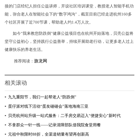
接的门店经纪人担任公益讲师，开设社区培训课堂，教授老人智能手机功
能，弥合老人在智能社会下的“数字鸿沟”，截至目前已经走进杭州160多
个社区开展了近700节课，帮助老人约1.4万人次。
如今“我来教您防跌倒”健康公益项目也在杭州开始落地，贝壳公益将
坚守公益初心，坚持践行公益善举，持续开展助老行动，让更多老人过上
健康快乐的养老生活。
推荐阅读：
旗龙网
相关滚动
▪
九九重阳节，我们一起帮老人“防跌倒”
▪
蛋仔派对线下活动“蛋友碰碰会”落地海南三亚
▪
贝壳杭州站升级一站式服务：二手房交易迈入“便捷安心”新时代
▪
不拿群众一针一线——记录清障部队借我院食堂用餐
▪
元祖中秋限时88折，全渠道销量有望再创新高