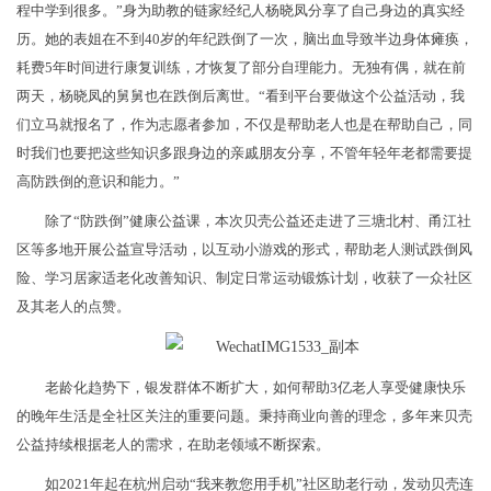
程中学到很多。”身为助教的链家经纪人杨晓凤分享了自己身边的真实经
历。她的表姐在不到40岁的年纪跌倒了一次，脑出血导致半边身体瘫痪，
耗费5年时间进行康复训练，才恢复了部分自理能力。无独有偶，就在前
两天，杨晓凤的舅舅也在跌倒后离世。“看到平台要做这个公益活动，我
们立马就报名了，作为志愿者参加，不仅是帮助老人也是在帮助自己，同
时我们也要把这些知识多跟身边的亲戚朋友分享，不管年轻年老都需要提
高防跌倒的意识和能力。”
除了“防跌倒”健康公益课，本次贝壳公益还走进了三塘北村、甬江社
区等多地开展公益宣导活动，以互动小游戏的形式，帮助老人测试跌倒风
险、学习居家适老化改善知识、制定日常运动锻炼计划，收获了一众社区
及其老人的点赞。
老龄化趋势下，银发群体不断扩大，如何帮助3亿老人享受健康快乐
的晚年生活是全社区关注的重要问题。秉持商业向善的理念，多年来贝壳
公益持续根据老人的需求，在助老领域不断探索。
如2021年起在杭州启动“我来教您用手机”社区助老行动，发动贝壳连