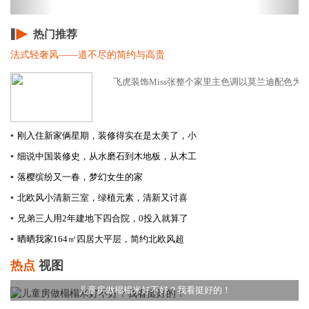
热门推荐
法式轻奢风——道不尽的简约与高贵
飞虎装饰Miss张整个家里主色调以莫兰迪配色为主
▪
刚入住新家俩星期，装修得实在是太美了，小
▪
细说中国装修史，从水磨石到木地板，从木工
▪
落樱缤纷又一春，梦幻女生的家
▪
北欧风小清新三室，绿植元素，清新又讨喜
▪
兄弟三人用2年建地下四合院，0投入就算了
▪
晒晒我家164㎡四居大平层，简约北欧风超
热点
视图
儿童房做榻榻米好不好？我看挺好的！