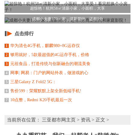
超惊艳！杭州58㎡清新小家，小面积，大享
成都小夫妻170㎡家，清新简约，还有3分
点击排行
华为清仓4G手机，麒麟980+8G运存仅
1
够用就好，5款最超值的4G运存手机，价格
2
元祖食品，打造传统与创新融合的潮流美食
3
网事| 网易：门户的网站外表，做游戏的心
4
三星Galaxy Z Fold2 5G：
5
售价599：荣耀默默上架全新低端手机!
6
10点整，Redmi K20手机最后一次
7
当前所在位置：
三亚都市网主页
>
资讯
> 正文 >