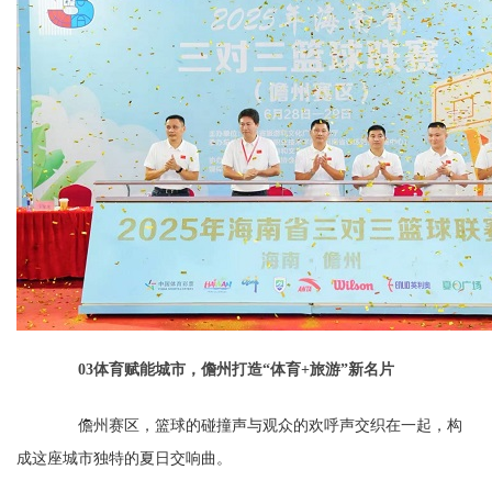
03体育赋能城市，儋州打造“体育+旅游”新名片
儋州赛区，篮球的碰撞声与观众的欢呼声交织在一起，构
成这座城市独特的夏日交响曲。