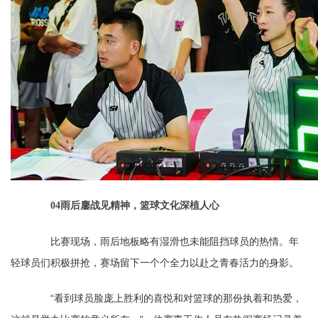
04雨后鏖战见精神，篮球文化深植人心
比赛现场，雨后地板略有湿滑也未能阻挡球员的热情。年
轻球员们积极拼抢，赛场留下一个个全力以赴之青春活力的身影。
“看到球员脸庞上胜利的喜悦和对篮球的那份执着和热爱，