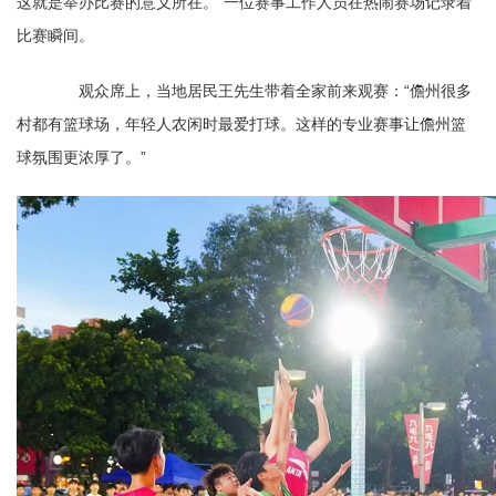
这就是举办比赛的意义所在。”一位赛事工作人员在热闹赛场记录着
比赛瞬间。
观众席上，当地居民王先生带着全家前来观赛：“儋州很多
村都有篮球场，年轻人农闲时最爱打球。这样的专业赛事让儋州篮
球氛围更浓厚了。”