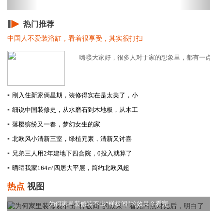
热门推荐
中国人不爱装浴缸，看着很享受，其实很打扫
嗨喽大家好，很多人对于家的想象里，都有一点就是
▪
刚入住新家俩星期，装修得实在是太美了，小
▪
细说中国装修史，从水磨石到木地板，从木工
▪
落樱缤纷又一春，梦幻女生的家
▪
北欧风小清新三室，绿植元素，清新又讨喜
▪
兄弟三人用2年建地下四合院，0投入就算了
▪
晒晒我家164㎡四居大平层，简约北欧风超
热点
视图
为何家里装修装不出“样板间”的效果？看完