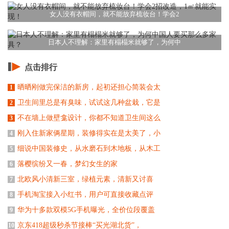
女人没有衣帽间，就不能放弃梳妆台！学会2
日本人不理解：家里有榻榻米就够了，为何中
点击排行
晒晒刚做完保洁的新房，起初还担心简装会太
1
卫生间里总是有臭味，试试这几种盆栽，它是
2
不在墙上做壁龛设计，你都不知道卫生间这么
3
刚入住新家俩星期，装修得实在是太美了，小
4
细说中国装修史，从水磨石到木地板，从木工
5
落樱缤纷又一春，梦幻女生的家
6
北欧风小清新三室，绿植元素，清新又讨喜
7
手机淘宝接入小红书，用户可直接收藏点评
8
华为十多款双模5G手机曝光，全价位段覆盖
9
京东418超级秒杀节接棒“买光湖北货”，
10