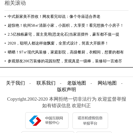
相关滚动
▪
中式新家美不胜收！网友看完却说：像个寺庙适合养老
▪
超惊艳！杭州58㎡清新小家，小面积，大享受！看完想换个小房子！
▪
2.5亿独栋豪宅，屋主竟用[恐龙化石]当家居摆件，豪车都不值一提
▪
2020，聪明人都这样做飘窗，全景式设计，简直大开眼界！
▪
晒晒！97㎡现代风装修，家庭影院，高级餐厨，衣帽间，想要的都有
▪
参观朋友200万装修的花园别墅，景观真是一级棒，装修却一言难尽
关于我们
联系我们
老版地图
网站地图
-
-
-
-
版权声明
Copyright.2002-2020 本网拒绝一切非法行为 欢迎监督举报
如有错误信息 欢迎纠正