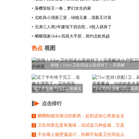
▪
落樱缤纷又一春，梦幻女生的家
▪
北欧风小清新三室，绿植元素，清新又讨喜
▪
兄弟三人用2年建地下四合院，0投入就算了
▪
晒晒我家164㎡四居大平层，简约北欧风超
热点
视图
惊艳！3-6㎡卫生间这么装就对了！完美解
花了半年终于完工，装修太
73㎡坚持1房配1卫，厨房
漂亮了，卫生间安
餐桌，50岁
点击排行
晒晒刚做完保洁的新房，起初还担心简装会太
1
卫生间里总是有臭味，试试这几种盆栽，它是
2
不在墙上做壁龛设计，你都不知道卫生间这么
3