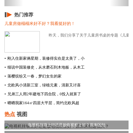
热门推荐
儿童房做榻榻米好不好？我看挺好的！
昨天，我们分享了关于儿童房书桌的专题《儿童房再
▪
刚入住新家俩星期，装修得实在是太美了，小
▪
细说中国装修史，从水磨石到木地板，从木工
▪
落樱缤纷又一春，梦幻女生的家
▪
北欧风小清新三室，绿植元素，清新又讨喜
▪
兄弟三人用2年建地下四合院，0投入就算了
▪
晒晒我家164㎡四居大平层，简约北欧风超
热点
视图
电视机挂墙上好还是放电视柜上好？原来区别