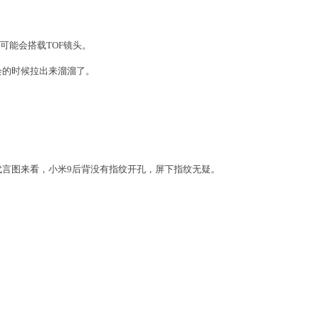
极有可能会搭载TOF镜头。
会的时候拉出来溜溜了。
言图来看，小米9后背没有指纹开孔，屏下指纹无疑。