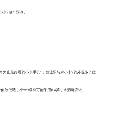
小米9做个预测。
。
今为止最好看的小米手机”，也让黑马对小米9的外观多了些
值放低吧，小米9极有可能采用6.4英寸水滴屏设计。