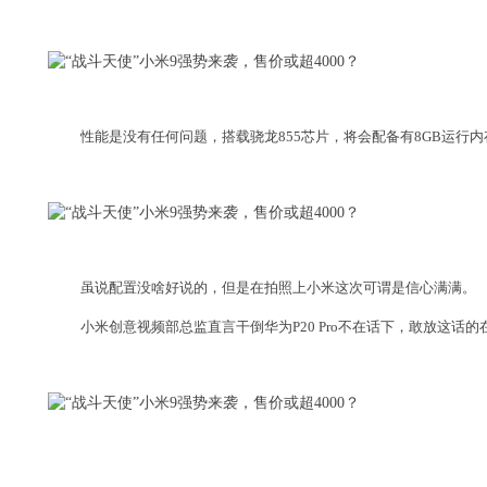
性能是没有任何问题，搭载骁龙855芯片，将会配备有8GB运行内
虽说配置没啥好说的，但是在拍照上小米这次可谓是信心满满。
小米创意视频部总监直言干倒华为P20 Pro不在话下，敢放这话