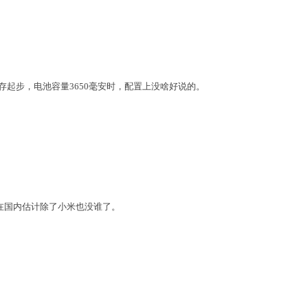
存起步，电池容量3650毫安时，配置上没啥好说的。
的在国内估计除了小米也没谁了。