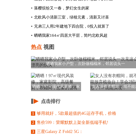
▪
落樱缤纷又一春，梦幻女生的家
▪
北欧风小清新三室，绿植元素，清新又讨喜
▪
兄弟三人用2年建地下四合院，0投入就算了
▪
晒晒我家164㎡四居大平层，简约北欧风超
热点
视图
晒晒我家小户型，次卧做榻榻米，邻居说头一
晒晒！97㎡现代风装修，家
女人没有衣帽间，就不能
庭影院，高级餐
弃梳妆台！学会2
点击排行
够用就好，5款最超值的4G运存手机，价格
1
售价599：荣耀默默上架全新低端手机!
2
三星Galaxy Z Fold2 5G：
3