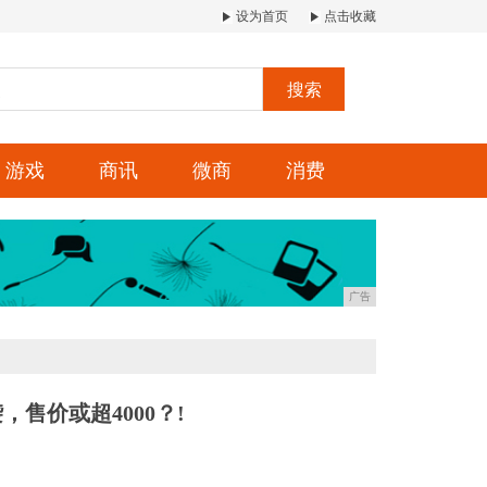
设为首页
点击收藏
搜索
游戏
商讯
微商
消费
广告
，售价或超4000？!