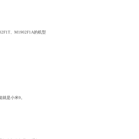
1T、M1902F1A的机型
能就是小米9。